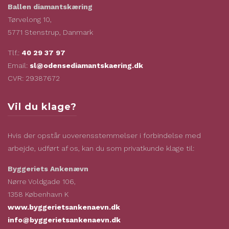
Ballen diamantskæring
Tørvelong 10,
5771 Stenstrup, Danmark
Tlf.:
40 29 37 97
Email:
sl@odensediamantskaering.dk
CVR: 29387672
Vil du klage?
Hvis der opstår uoverensstemmelser i forbindelse med
arbejde, udført af os, kan du som privatkunde klage til:
Byggeriets Ankenævn
Nørre Voldgade 106,
1358 København K
www.byggerietsankenaevn.dk
info@byggerietsankenaevn.dk